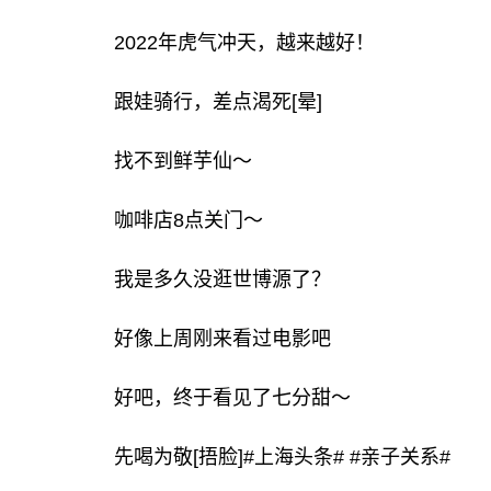
2022年虎气冲天，越来越好！
跟娃骑行，差点渴死[晕]
找不到鲜芋仙～
咖啡店8点关门～
我是多久没逛世博源了？
好像上周刚来看过电影吧
好吧，终于看见了七分甜～
先喝为敬[捂脸]#上海头条# #亲子关系#