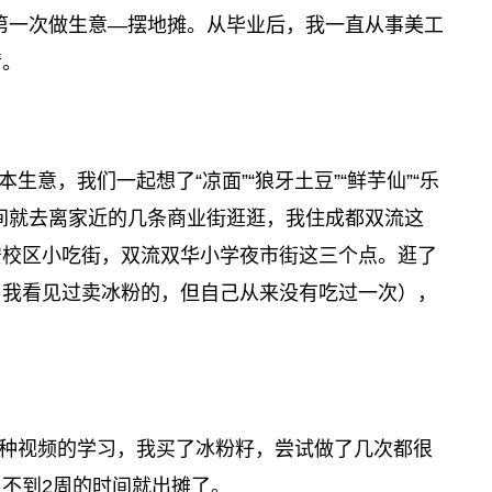
人生第一次做生意—摆地摊。从毕业后，我一直从事美工
情。
意，我们一起想了“凉面”“狼牙土豆”“鲜芋仙”“乐
间就去离家近的几条商业街逛逛，我住成都双流这
安校区小吃街，双流双华小学夜市街这三个点。逛了
，我看见过卖冰粉的，但自己从来没有吃过一次），
种视频的学习，我买了冰粉籽，尝试做了几次都很
不到2周的时间就出摊了。