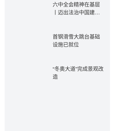
六中全会精神在基层
丨迈出法治中国建设
坚实步伐——各地贯
彻落实六中全会精神
推动全面依法治国新
首钢滑雪大跳台基础
实践
设施已就位
“冬奥大道”完成景观改
造