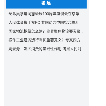
城建
纪念吴学谦同志诞辰100周年座谈会在京举行 汪洋出席
人民体育携手龙FC 共同助力中国综合格斗事业发展
国家物流枢纽怎么建？业界聚焦物流要素聚集方式创新
振作工业经济运行有何重要意义？专家四方面权威解读
姚景源：发挥消费的基础性作用 满足人民对美好生活向往