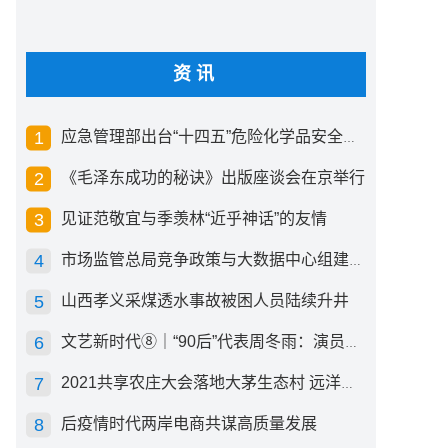
资讯
应急管理部出台“十四五”危险化学品安全生产规划方案
《毛泽东成功的秘诀》出版座谈会在京举行
见证范敬宜与季羡林“近乎神话”的友情
市场监管总局竞争政策与大数据中心组建成立
山西孝义采煤透水事故被困人员陆续升井
文艺新时代⑧｜“90后”代表周冬雨：演员心里有底，得靠体验生活
2021共享农庄大会落地大茅生态村 远洋集团打造“乡村振兴”样板
后疫情时代两岸电商共谋高质量发展