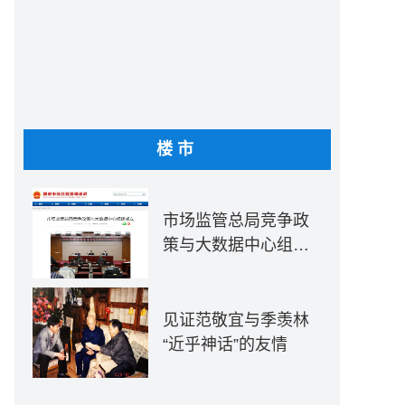
楼市
市场监管总局竞争政
策与大数据中心组建
成立
见证范敬宜与季羡林
“近乎神话”的友情