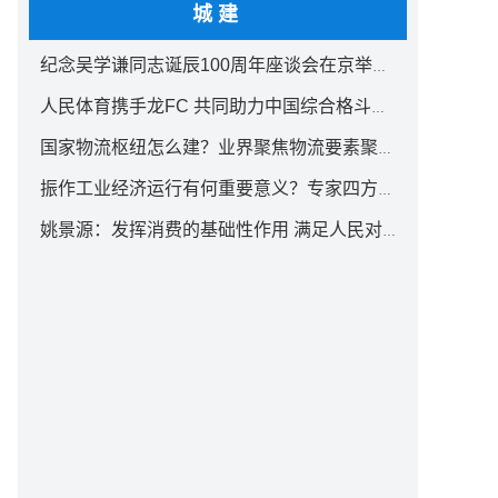
城建
纪念吴学谦同志诞辰100周年座谈会在京举行 汪洋出席
人民体育携手龙FC 共同助力中国综合格斗事业发展
国家物流枢纽怎么建？业界聚焦物流要素聚集方式创新
振作工业经济运行有何重要意义？专家四方面权威解读
姚景源：发挥消费的基础性作用 满足人民对美好生活向往