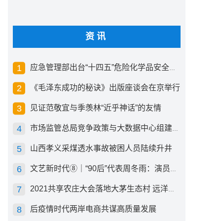
资讯
应急管理部出台“十四五”危险化学品安全生产规划方案
《毛泽东成功的秘诀》出版座谈会在京举行
见证范敬宜与季羡林“近乎神话”的友情
市场监管总局竞争政策与大数据中心组建成立
山西孝义采煤透水事故被困人员陆续升井
文艺新时代⑧｜“90后”代表周冬雨：演员心里有底，得靠体验生活
2021共享农庄大会落地大茅生态村 远洋集团打造“乡村振兴”样板
后疫情时代两岸电商共谋高质量发展