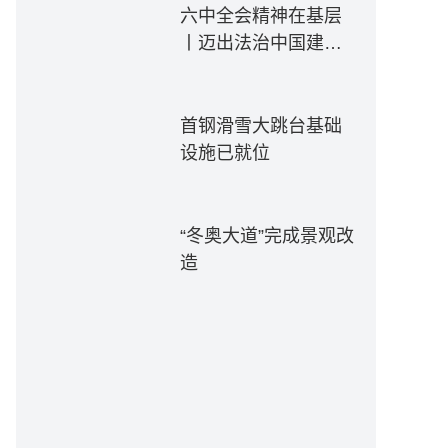
六中全会精神在基层
丨迈出法治中国建设
坚实步伐——各地贯
彻落实六中全会精神
推动全面依法治国新
首钢滑雪大跳台基础
实践
设施已就位
“冬奥大道”完成景观改
造