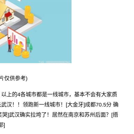
片仅供参考)
 以上的4各城市都是一线城市，基本不会有大家质
武汉！！领跑新一线城市！[大金牙]成都70.5分 确
笑哭]武汉确实拉垮了！居然在南京和苏州后面？[捂
耶]