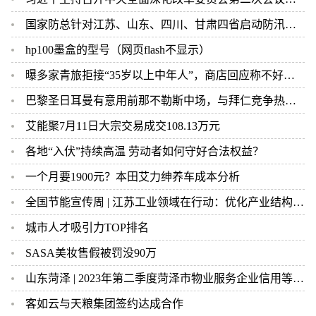
国家防总针对江苏、山东、四川、甘肃四省启动防汛四级应急响应
hp100墨盒的型号（网页flash不显示）
曝多家青旅拒接“35岁以上中年人”，商店回应称不好管，网友怒了
巴黎圣日耳曼有意用前那不勒斯中场，与拜仁竞争热刺前锋凯恩
艾能聚7月11日大宗交易成交108.13万元
各地“入伏”持续高温 劳动者如何守好合法权益？
一个月要1900元？本田艾力绅养车成本分析
全国节能宣传周 | 江苏工业领域在行动：优化产业结构、挖掘节能产业潜力
城市人才吸引力TOP排名
SASA美妆售假被罚没90万
山东菏泽 | 2023年第二季度菏泽市物业服务企业信用等级情况通报
客如云与天粮集团签约达成合作