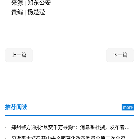
来源 | 郑东公安
责编 | 杨楚滢
上一篇
下一篇
推荐阅读
more
郑州警方通报“悬赏千万寻狗”：消息系杜撰，发布者已行拘
习近平主持召开中央全面深化改革委员会第二次会议强调 建设更高水平开放型经济新体制 推动能耗双控逐步转向碳排放双控