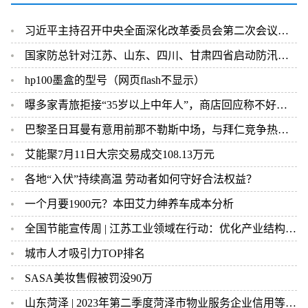
习近平主持召开中央全面深化改革委员会第二次会议强调 建设更高水平开放型经济新体制 推动能耗双控逐步转向碳排放双控
国家防总针对江苏、山东、四川、甘肃四省启动防汛四级应急响应
hp100墨盒的型号（网页flash不显示）
曝多家青旅拒接“35岁以上中年人”，商店回应称不好管，网友怒了
巴黎圣日耳曼有意用前那不勒斯中场，与拜仁竞争热刺前锋凯恩
艾能聚7月11日大宗交易成交108.13万元
各地“入伏”持续高温 劳动者如何守好合法权益？
一个月要1900元？本田艾力绅养车成本分析
全国节能宣传周 | 江苏工业领域在行动：优化产业结构、挖掘节能产业潜力
城市人才吸引力TOP排名
SASA美妆售假被罚没90万
山东菏泽 | 2023年第二季度菏泽市物业服务企业信用等级情况通报