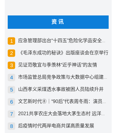
资讯
应急管理部出台“十四五”危险化学品安全生产规划方案
《毛泽东成功的秘诀》出版座谈会在京举行
见证范敬宜与季羡林“近乎神话”的友情
市场监管总局竞争政策与大数据中心组建成立
山西孝义采煤透水事故被困人员陆续升井
文艺新时代⑧｜“90后”代表周冬雨：演员心里有底，得靠体验生活
2021共享农庄大会落地大茅生态村 远洋集团打造“乡村振兴”样板
后疫情时代两岸电商共谋高质量发展