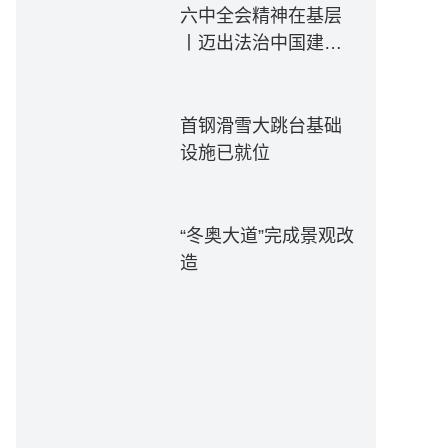
六中全会精神在基层
丨迈出法治中国建设
坚实步伐——各地贯
彻落实六中全会精神
推动全面依法治国新
首钢滑雪大跳台基础
实践
设施已就位
“冬奥大道”完成景观改
造