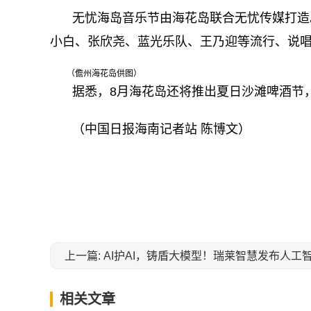
无忧海岛音乐节由海花岛联合无忧传媒打造
小白、张欣尧、蓝光乐队、王乃迎等流行、说
（儋州海花岛供图）
据悉，8月海花岛还将推出夏日沙滩啤酒节
（中国日报海南记者站 陈博文）
关键词：
上一篇: AI护AI，铸盾大模型！瑞莱智慧发布人工
相关文章