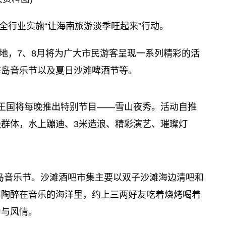
全行业实施“让海南旅游淡季旺起来”行动。
地，7、8月将为广大市民游客呈现一系列精彩的活
海岛音乐节以及夏日沙滩啤酒节等。
上王国将每晚推出特别节目——雪山夜秀。活动自推
群体，水上蹦迪、3米造浪、精彩演艺、璀璨灯
岛音乐节。沙滩酒吧市集主要以双子沙滩海边清吧和
、陶醉在音乐的海洋里，约上三两好友吃着烧烤喝着
力与风情。