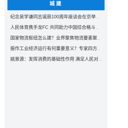
城建
纪念吴学谦同志诞辰100周年座谈会在京举行 汪洋出席
人民体育携手龙FC 共同助力中国综合格斗事业发展
国家物流枢纽怎么建？业界聚焦物流要素聚集方式创新
振作工业经济运行有何重要意义？专家四方面权威解读
姚景源：发挥消费的基础性作用 满足人民对美好生活向往