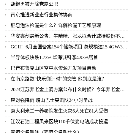
胡继勇被开除党籍公职
南京推进新业态行业集体协商
肥皂泡沫检漏是什么？详解检漏工艺和原理
华安鑫创最新公告：牛晴晴、张龙拟合计减持股份不超过0.08%
GGII：6月全国备案154个储能项目 总规模达15.4GW/34.9GWh
半导体板块跌1.73% 华海诚科涨4.93%居首
巴音布鲁克山区空中水资源开发项目启动
在南京路数“快乐倒计时”的交管 他到底是谁？
2023江苏养老金上调方案公布什么时候？今年养老金什么时候上涨及补发
应对强降雨 崂山巴士突击队24小时备战
意大利米兰一养老院发生火灾6人死亡81人受伤
江汉石油工程凤来区块110千伏变电站成功投运
霸道全名叫啥（霸道全名叫什么）