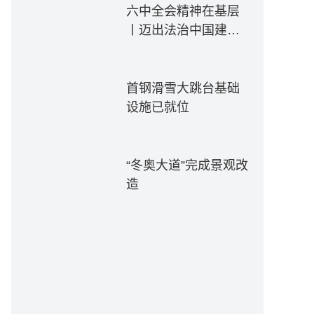
六中全会精神在基层
丨迈出法治中国建设
坚实步伐——各地贯
彻落实六中全会精神
推动全面依法治国新
首钢滑雪大跳台基础
实践
设施已就位
“冬奥大道”完成景观改
造