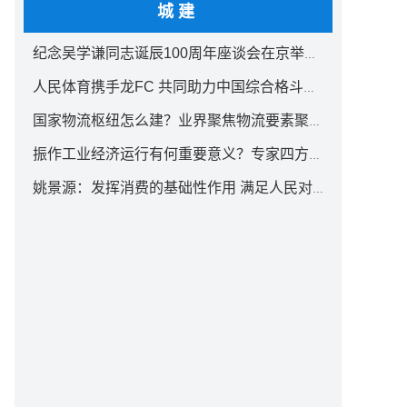
城建
纪念吴学谦同志诞辰100周年座谈会在京举行 汪洋出席
人民体育携手龙FC 共同助力中国综合格斗事业发展
国家物流枢纽怎么建？业界聚焦物流要素聚集方式创新
振作工业经济运行有何重要意义？专家四方面权威解读
姚景源：发挥消费的基础性作用 满足人民对美好生活向往