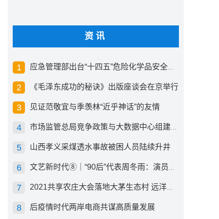
资讯
应急管理部出台“十四五”危险化学品安全生产规划方案
《毛泽东成功的秘诀》出版座谈会在京举行
见证范敬宜与季羡林“近乎神话”的友情
市场监管总局竞争政策与大数据中心组建成立
山西孝义采煤透水事故被困人员陆续升井
文艺新时代⑧｜“90后”代表周冬雨：演员心里有底，得靠体验生活
2021共享农庄大会落地大茅生态村 远洋集团打造“乡村振兴”样板
后疫情时代两岸电商共谋高质量发展