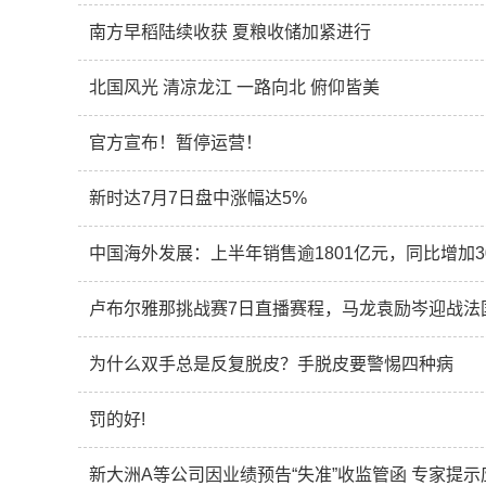
南方早稻陆续收获 夏粮收储加紧进行
北国风光 清凉龙江 一路向北 俯仰皆美
官方宣布！暂停运营！
新时达7月7日盘中涨幅达5%
中国海外发展：上半年销售逾1801亿元，同比增加3
卢布尔雅那挑战赛7日直播赛程，马龙袁励岑迎战法
为什么双手总是反复脱皮？手脱皮要警惕四种病
罚的好!
新大洲A等公司因业绩预告“失准”收监管函 专家提