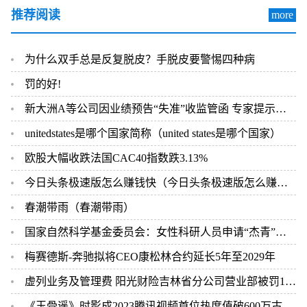
推荐阅读
more
为什么双手总是反复脱皮？手脱皮要警惕四种病
罚的好!
新大洲A等公司因业绩预告“失准”收监管函 专家提示应警惕相关风险
unitedstates是哪个国家简称（united states是哪个国家）
欧股大幅收跌法国CAC40指数跌3.13%
今日头条极速版怎么赚钱快（今日头条极速版怎么赚钱）
春潮带雨（春潮带雨）
国家自然科学基金委员会：女性科研人员申请“杰青”年龄限制放宽至48岁
梅赛德斯-奔驰拟将CEO康松林合约延长5年至2029年
虚列业务及管理费 阳光财险吉林省分公司营业部被罚12万元
《玉骨遥》时影成2023腾讯视频首位热度值破600万古装角色