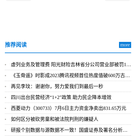
推荐阅读
more
虚列业务及管理费 阳光财险吉林省分公司营业部被罚12万元
《玉骨遥》时影成2023腾讯视频首位热度值破600万古装角色
再见李玟：谢谢你，努力爱我们到最后一秒
四川出台民营经济“1+2”政策 助力民企降本增效
西菱动力（300733）7月6日主力资金净卖出831.65万元
如何区分被砍男童和被法院判刑的嫌疑人
研报个别数据与源数据不一致！国盛证券及署名分析师被警示|世界快讯