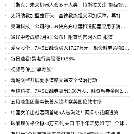
马斯克：未来机器人会多于人类，特斯拉关注“超级智能”综合体
太阳助教加盟独行侠，基德教练组又添加保障，再打太阳有优势？
奥海科技：公司的GaN快充充电器和适配器应用于消费电子领域，随中国品牌厂商出口海外-天天热讯
通辽中考成绩7月9日公布！附查询官网入口-报道
爱克股份：7月5日融资买入17.27万元，融资融券余额2854.96万元
每日速看!易电行美股涨10.56%
视频号傍上“享寿族”
渭城交警开展夏季道路交通安全整治行动
至纯科技：7月5日融券卖出3.56万股，融资融券余额2.7亿元
五粮液集团董事长曾从钦考察英国伦敦市场
中国女单出战温网首轮5人被淘汰！两朵小花闯进第二轮！形势严峻-今日播报
碳酸锂价格企稳30万元/吨关口 下半年走势如何？|全球观察