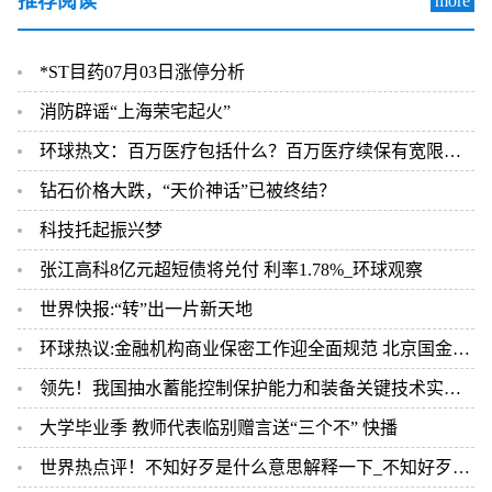
推荐阅读
more
*ST目药07月03日涨停分析
消防辟谣“上海荣宅起火”
环球热文：百万医疗包括什么？百万医疗续保有宽限期吗？
钻石价格大跌，“天价神话”已被终结？
科技托起振兴梦
张江高科8亿元超短债将兑付 利率1.78%_环球观察
世界快报:“转”出一片新天地
环球热议:金融机构商业保密工作迎全面规范 北京国金认证发布企业标准
领先！我国抽水蓄能控制保护能力和装备关键技术实现突破
大学毕业季 教师代表临别赠言送“三个不” 快播
世界热点评！不知好歹是什么意思解释一下_不知好歹是什么意思