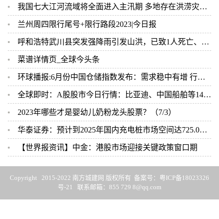
我国七大江河流域将全面进入主汛期 多地存在洪涝灾害风险 每日消息
兰州周四限行尾号+限行路段2023|今日报
呼和浩特武川县突发强降雨引发山洪，已致1人死亡、2人失联 天天动态
菜谱详情页_全球今头条
环球播报:6月份中国仓储指数发布：需求稳中有增 行业保持良好运行态势
全球即时：A股股市今日行情：比亚迪、中国船舶等14股上周获融资净买入超亿元
2023年哪些才是婴幼儿奶粉龙头股票？（7/3）
华泰证券：预计到2025年国内充电桩市场空间达725.0亿元
【世界报资讯】中金：港股市场迎接关键政策窗口期
Copyright 2015-2022 南方城建网 版权所有 备案号：
粤ICP备18023326
号-21
联系邮箱：855 729 8@qq.com