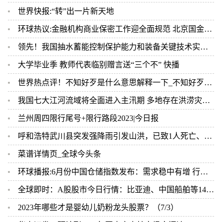
世界快报:“转”出一片新天地
环球热议:金融机构商业保密工作迎全面规范 北京国金认证发布企业标准
领先！我国抽水蓄能控制保护能力和装备关键技术实现突破
大学毕业季 教师代表临别赠言送“三个不” 快播
世界热点评！不知好歹是什么意思解释一下_不知好歹是什么意思
我国七大江河流域将全面进入主汛期 多地存在洪涝灾害风险 每日消息
兰州周四限行尾号+限行路段2023|今日报
呼和浩特武川县突发强降雨引发山洪，已致1人死亡、2人失联 天天动态
菜谱详情页_全球今头条
环球播报:6月份中国仓储指数发布：需求稳中有增 行业保持良好运行态势
全球即时：A股股市今日行情：比亚迪、中国船舶等14股上周获融资净买入超亿元
2023年哪些才是婴幼儿奶粉龙头股票？（7/3）