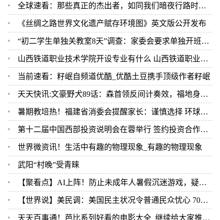
全球速看：那些真正的杰出者，如同我们暗夜行路时看见的星辰——有意义的阅读重构精神维度
《丝绸之路世界文化遗产赋存环境图》英文版公开发布
“初二学生单独关教室8天”调查：家委会要求单独开班_当前热点
山西铁道职业技术学院开设专业有什么 山西铁道职业技术学院优势专业是什么
当前速看：籽岷自频道优酷_优酷土豆携手顶级作者籽岷
天天快讯:文豪野犬89话：森首领反间计奏效，福地身份败露，将与立原决战
暑期教培热！福建省消委会提醒家长：谨慎选择 环球新资讯
第十二届中国西部投资说明会在蓉举行 签约投资合作项目492个 热门看点
世界微资讯！生活中有趣的物理现象_有趣的物理现象
武阳“村晚”受青睐
【聚看点】AI上阵！防止未成年人暑假沉迷游戏，疑似账号操作将监管
【世界说】美民调：美国民主状况令普通民众忧心 70%的人称美国民主岌岌可危|焦点热门
天天百事通！芭比系列好看的电影大全_继续给大家推荐我那些年看过的芭比系列电影