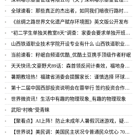
全球速看：那些真正的杰出者，如同我们暗夜行路时看见的星辰——有意义的阅读重构精神维度
《丝绸之路世界文化遗产赋存环境图》英文版公开发布
“初二学生单独关教室8天”调查：家委会要求单独开班_当前热点
山西铁道职业技术学院开设专业有什么 山西铁道职业技术学院优势专业是什么
当前速看：籽岷自频道优酷_优酷土豆携手顶级作者籽岷
天天快讯:文豪野犬89话：森首领反间计奏效，福地身份败露，将与立原决战
暑期教培热！福建省消委会提醒家长：谨慎选择 环球新资讯
第十二届中国西部投资说明会在蓉举行 签约投资合作项目492个 热门看点
世界微资讯！生活中有趣的物理现象_有趣的物理现象
武阳“村晚”受青睐
【聚看点】AI上阵！防止未成年人暑假沉迷游戏，疑似账号操作将监管
【世界说】美民调：美国民主状况令普通民众忧心 70%的人称美国民主岌岌可危|焦点热门