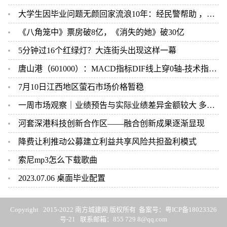
大学生因毕业问题无颜回家流浪10年：经民警帮助 ，和家人重逢
《八角笼中》票房破8亿，《消失的她》破30亿
5分钟过16个红绿灯？大连街头出现这样一幕
唐山港（601000）：MACD指标DIF线上穿0轴-技术指标上后市看多（07-10）
7月10日江西地区萤石市场价格暂稳
一周市场观察｜业绩预告与实际业绩差异金额较大 多家公司因业绩预告“失准”收监管函
河套深港科技创新合作区——融合创新成果逐渐显现
降费让利推动公募建立利益共享风险共担盈利模式
索尼mp3怎么下载歌曲
2023.07.06 桌面毕业配置
Copyright 2015-2022 南方城建网 版权所有 备案号：
粤ICP备18023326
号-21
联系邮箱：855 729 8@qq.com