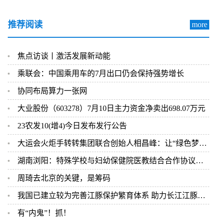
推荐阅读
more
焦点访谈丨激活发展新动能
乘联会：中国乘用车的7月出口仍会保持强势增长
协同布局算力一张网
大业股份（603278）7月10日主力资金净卖出698.07万元
23农发10(增4)今日发布发行公告
大运会火炬手转转集团联合创始人相昌峰：让“绿色梦想”吹遍大运内外
湖南浏阳：特殊学校与妇幼保健院医教结合合作协议签约仪式成功举行
周琦去北京的关键，是筹码
我国已建立较为完善江豚保护繁育体系 助力长江江豚自然种群恢复
有“内鬼”！抓！