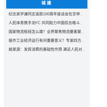
城建
纪念吴学谦同志诞辰100周年座谈会在京举行 汪洋出席
人民体育携手龙FC 共同助力中国综合格斗事业发展
国家物流枢纽怎么建？业界聚焦物流要素聚集方式创新
振作工业经济运行有何重要意义？专家四方面权威解读
姚景源：发挥消费的基础性作用 满足人民对美好生活向往