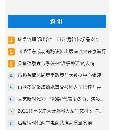
资讯
应急管理部出台“十四五”危险化学品安全生产规划方案
《毛泽东成功的秘诀》出版座谈会在京举行
见证范敬宜与季羡林“近乎神话”的友情
市场监管总局竞争政策与大数据中心组建成立
山西孝义采煤透水事故被困人员陆续升井
文艺新时代⑧｜“90后”代表周冬雨：演员心里有底，得靠体验生活
2021共享农庄大会落地大茅生态村 远洋集团打造“乡村振兴”样板
后疫情时代两岸电商共谋高质量发展