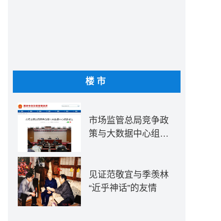
楼市
市场监管总局竞争政
策与大数据中心组建
成立
见证范敬宜与季羡林
“近乎神话”的友情