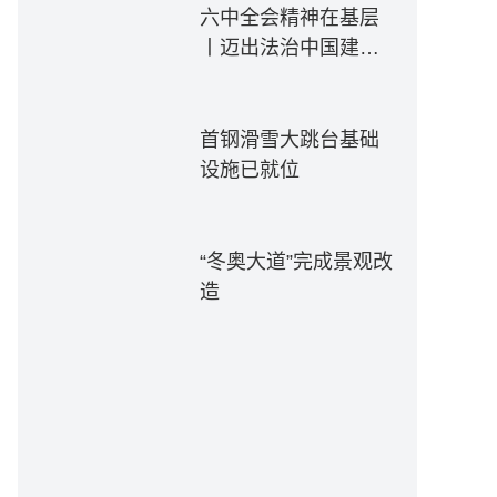
六中全会精神在基层
丨迈出法治中国建设
坚实步伐——各地贯
彻落实六中全会精神
推动全面依法治国新
首钢滑雪大跳台基础
实践
设施已就位
“冬奥大道”完成景观改
造